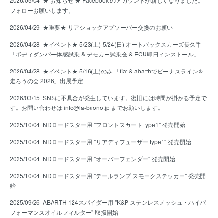
2026/05/04
★ お知らせ ★ Facebook のアカウントが新しくなりました。
フォローお願いします。
2026/04/29
★重要★ リアショックアプソーバー交換のお願い
2026/04/28
★イベント★ 5/23(土)-5/24(日) オートバックスカーズ長久手
「ボディダンパー体感試乗 & デモカー試乗会 & ECU即日インストール」
2026/04/28 ★イベント★ 5/16(土)のみ 「fiat & abarthでビーナスラインを
走ろうの会 2026」出展予定
2026/03/15 SNSに不具合が発生しています。復旧には時間が掛かる予定で
す。お問い合わせは info@la-buono.jp までお願いします。
2025/10/04
NDロードスター用 "フロントスカート type1" 発売開始
2025/10/04
NDロードスター用 "リアディフューザー type1" 発売開始
2025/10/04
NDロードスター用 "オーバーフェンダー" 発売開始
2025/10/04
NDロードスター用 "テールランプ スモークステッカー" 発売開
始
2025/09/26
ABARTH 124スパイダー用 "K&P ステンレスメッシュ・ハイパ
フォーマンスオイルフィルター" 取扱開始