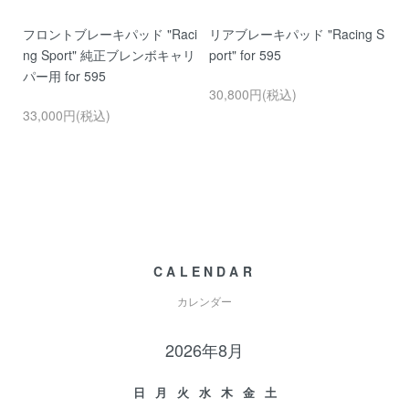
t
フロントブレーキパッド "Raci
リアブレーキパッド "Racing S
パ
ng Sport" 純正ブレンボキャリ
port" for 595
ンK
パー用 for 595
30,800円(税込)
2
33,000円(税込)
CALENDAR
カレンダー
2026年8月
日
月
火
水
木
金
土