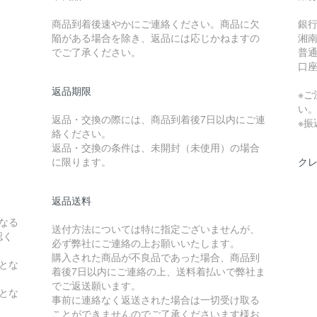
商品到着後速やかにご連絡ください。商品に欠
銀
陥がある場合を除き、返品には応じかねますの
湘南
でご了承ください。
普通 
口座
返品期限
※ご
い
返品・交換の際には、商品到着後7日以内にご連
※
絡ください。
返品・交換の条件は、未開封（未使用）の場合
に限ります。
ク
返品送料
なる
送付方法については特に指定ございませんが、
認く
必ず弊社にご連絡の上お願いいたします。
購入された商品が不良品であった場合、商品到
とな
着後7日以内にご連絡の上、送料着払いで弊社ま
でご返送願います。
とな
事前に連絡なく返送された場合は一切受け取る
ことができませんのでご了承くださいます様お