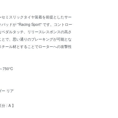
〜セミスリックタイヤ装着を前提としたサー
ドが "Racing Sport" です。コントロー
なペダルタッチ、リリースレスポンスの高さ
ことで、思い通りのブレーキングが可能とな
スチール材とすることでローターへの攻撃性
～750℃
ダー リア
分 : A 】