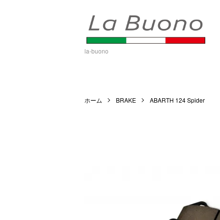
la-buono
ホーム
BRAKE
ABARTH 124 Spider