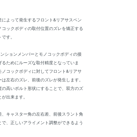
産によって発生するフロント&リアサスペン
ノコックボディの取付位置のズレを矯正する
トです。
ペンションメンバーとモノコックボディの接
げるためにルーズな取付精度となっていま
モノコックボディに対してフロント&リアサ
ーは左右のズレ、前後のズレが発生します。
度の高いボルト形状にすることで、双方のズ
とが出来ます。
差、キャスター角の左右差、前後スラント角
とで、正しいアライメント調整ができるよう