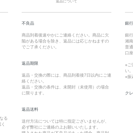
返品について
不良品
銀
商品到着後速やかにご連絡ください。商品に欠
銀
陥がある場合を除き、返品には応じかねますの
湘南
でご了承ください。
普通 
口座
返品期限
※ご
い
返品・交換の際には、商品到着後7日以内にご連
※
絡ください。
返品・交換の条件は、未開封（未使用）の場合
に限ります。
ク
返品送料
なる
送付方法については特に指定ございませんが、
認く
必ず弊社にご連絡の上お願いいたします。
購入された商品が不良品であった場合、商品到