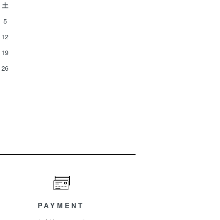
土
5
12
19
26
PAYMENT