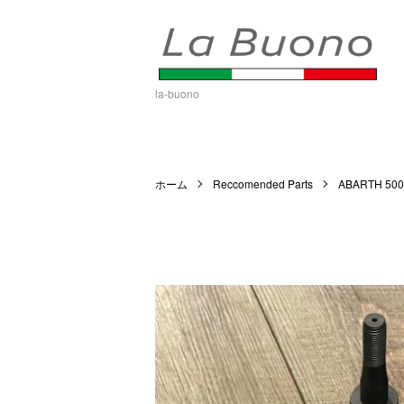
la-buono
ホーム
Reccomended Parts
ABARTH 500