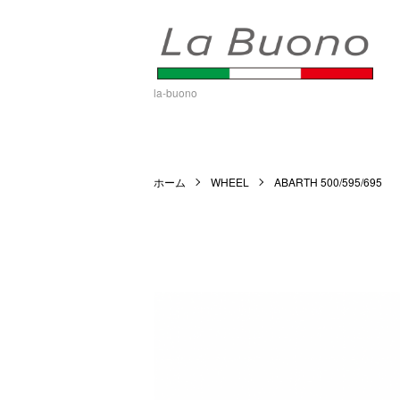
la-buono
ホーム
WHEEL
ABARTH 500/595/695