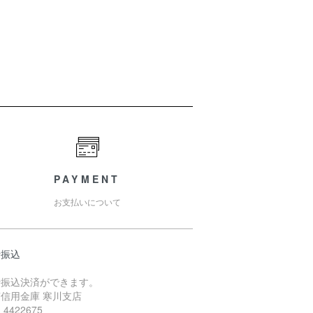
PAYMENT
お支払いについて
行振込
行振込決済ができます。
信用金庫 寒川支店
4422675