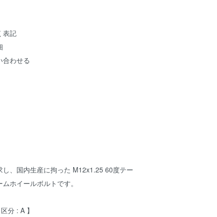
く表記
細
い合わせる
、国内生産に拘った M12x1.25 60度テー
ームホイールボルトです。
区分 : A 】