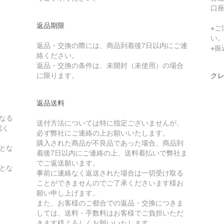
口座
返品期限
※ご
い
返品・交換の際には、商品到着後7日以内にご連
※
絡ください。
返品・交換の条件は、未開封（未使用）の場合
に限ります。
ク
返品送料
なる
送付方法については特に指定ございませんが、
認く
必ず弊社にご連絡の上お願いいたします。
購入された商品が不良品であった場合、商品到
とな
着後7日以内にご連絡の上、送料着払いで弊社ま
でご返送願います。
とな
事前に連絡なく返送された場合は一切受け取る
ことができませんのでご了承くださいます様お
願い申し上げます。
また、お客様のご都合での返品・交換につきま
しては、送料・手数料はお客様でご負担いただ
きます様よろしくお願いいたします。