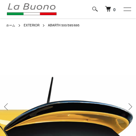
0
ホーム
EXTERIOR
ABARTH 500/595/695