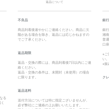
返品について
不良品
銀
商品到着後速やかにご連絡ください。商品に欠
銀
陥がある場合を除き、返品には応じかねますの
湘南
でご了承ください。
普通 
口座
返品期限
※ご
い
返品・交換の際には、商品到着後7日以内にご連
※
絡ください。
返品・交換の条件は、未開封（未使用）の場合
に限ります。
ク
返品送料
なる
送付方法については特に指定ございませんが、
認く
必ず弊社にご連絡の上お願いいたします。