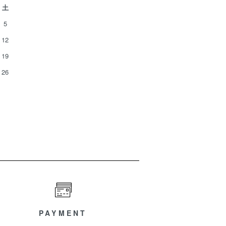
土
5
12
19
26
PAYMENT