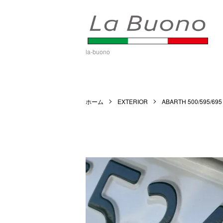
la-buono
ホーム
EXTERIOR
ABARTH 500/595/695