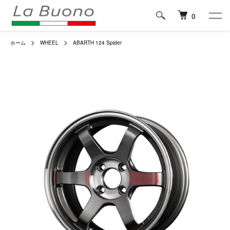
0
ホーム
WHEEL
ABARTH 124 Spider