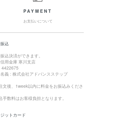
PAYMENT
お支払いについて
行振込
行振込決済ができます。
信用金庫 寒川支店
4422675
名義 : 株式会社アドバンスステップ
注文後、1week以内に料金をお振込みくださ
。
振込手数料はお客様負担となります。
レジットカード