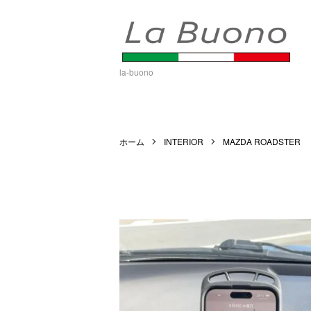
la-buono
ホーム
INTERIOR
MAZDA ROADSTER