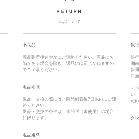
RETURN
返品について
不良品
銀
商品到着後速やかにご連絡ください。商品に欠
銀
陥がある場合を除き、返品には応じかねますの
湘南
でご了承ください。
普通 
口座
返品期限
※ご
い
返品・交換の際には、商品到着後7日以内にご連
※
絡ください。
返品・交換の条件は、未開封（未使用）の場合
に限ります。
ク
返品送料