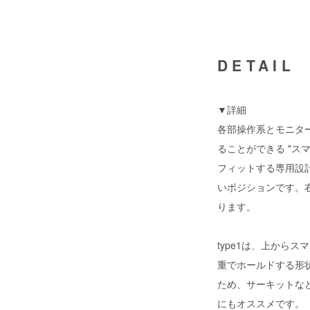
DETAIL
▼詳細
各部操作系とモニタ
ることができる "ス
フィットする専用設
いポジションです。右
ります。
type1は、上から
重でホールドする形
ため、サーキットな
にもオススメです。