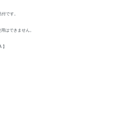
貼付です。
使用はできません。
A 】