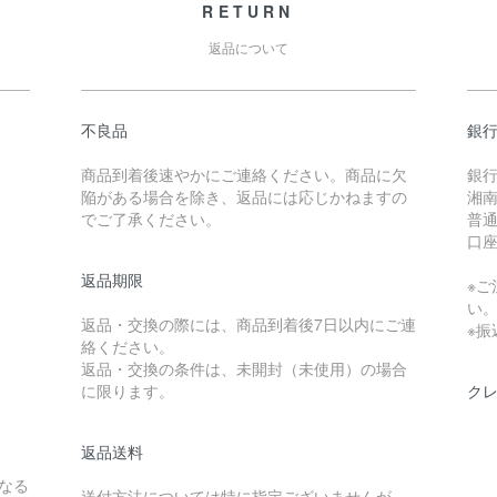
RETURN
返品について
不良品
銀
商品到着後速やかにご連絡ください。商品に欠
銀
陥がある場合を除き、返品には応じかねますの
湘南
でご了承ください。
普通 
口座
返品期限
※ご
い
返品・交換の際には、商品到着後7日以内にご連
※
絡ください。
返品・交換の条件は、未開封（未使用）の場合
に限ります。
ク
返品送料
なる
送付方法については特に指定ございませんが、